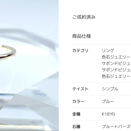
ご成約済み
商品仕様
カテゴリ
リング
色石ジュエリー
サボンドビジュ
サボンドビジュ
色石ジュエリー
テイスト
シンプル
カラー
ブルー
金種
K18YG
石種
ブルートパーズ