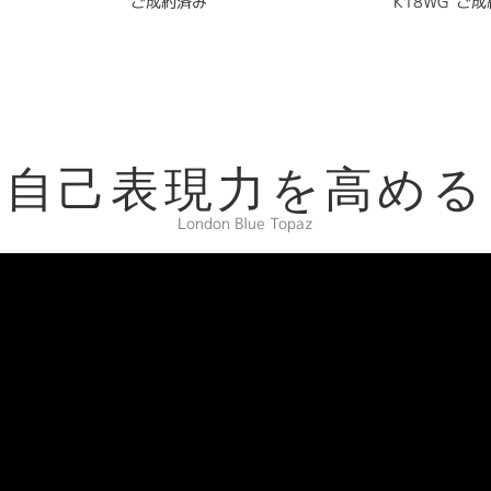
ご成約済み
K18WG
ご成
自己表現力を高める
London Blue Topaz