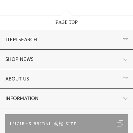
PAGE TOP
ITEM SEARCH
あこや真珠
SHOP NEWS
黒蝶真珠
個性溢れる色石の魅力
ABOUT US
時計
YouTube ルシルケイチャンネル
店舗情報・会社概要
INFORMATION
色石
ブライダルリングサイト
求人情報
ご来店予約
LUCIR-K BRIDAL 浜松 SITE