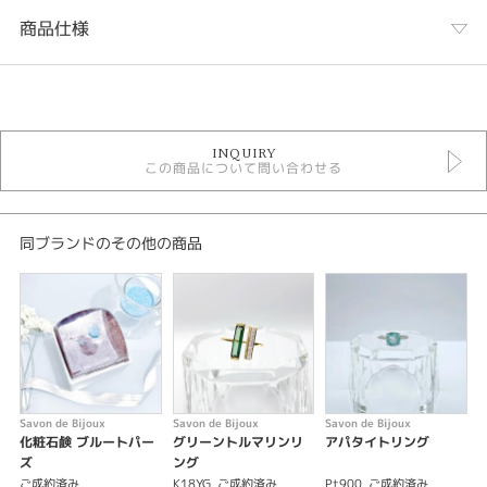
商品仕様
カテゴリ
ネックレス
INQUIRY
ファッションジュエリー
この商品について問い合わせる
色石ジュエリー
サボンドビジュ成約済み
色石ジュエリー ＞ ブルートパーズ
同ブランドのその他の商品
テイスト
シンプル
カラー
ブルー
Savon de Bijoux
Savon de Bijoux
Savon de Bijoux
S
金種
化粧石鹸 ブルートパー
グリーントルマリンリ
アパタイトリング
ズ
ング
K18YG
ご成約済み
K18YG
ご成約済み
Pt900
ご成約済み
K