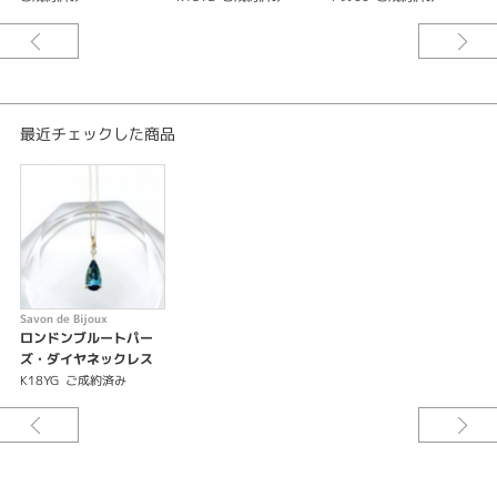
石種
ブルートパーズ
カラット
最近チェックした商品
1.56ct/D0.03ct
シーン
自分へのご褒美
紹介文
Savon de Bijoux
ロンドンブルートパー
Savon de bijoux〈サボンドビジュ〉
ズ・ダイヤネックレス
K18YG
ご成約済み
同じカラーストーンでも大きさ・色・形はそれぞれ個性があります。決まっ
た形ではなく、ひとつひとつの個性に合わせてデザインされ、1点1点職人の
手作りでお作りしています。