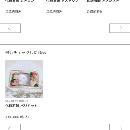
化粧石鹸 シトリン
化粧石鹸 アメトリン
化粧石鹸 アメシスト
シーン
ご成約済み
ご成約済み
ご成約済み
彼女へのプレゼントに最適 予算5万円位
紹介文
Savon de Bijoux サボン ド ビジュ ペリドット（化粧石鹸）
〈販売名〉 Savon de Bijoux サボン ド ビジュ
最近チェックした商品
〈標準重量〉120ｇ
〈全成分〉ココイルグルタミン酸 ＴＥＡ 水 プロパンジオール グリセ
リン ダマスクバラ花エキス 香料 紫401
MADE IN JAPAN
◎石鹸として使用する際は、フィルムをはがし必ず中の宝石を
取り出してから使用してください。
◎お肌に合わない場合はご使用を中止してください。
◎目に入ったときは、直ちに洗い流してください。
Savon de Bijoux
◎アミノ酸石鹸は柔らかく使用後、皿等に置くとくっついて
化粧石鹸 ペリドット
しまう可能性があります。
◎アミノ酸石鹸は時間の経過により黄味がかります。品質は
¥ 80,000 (税込)
問題なくご利用いただけます。
◎フィルムに多少の傷がつく場合がことがありますが、品質