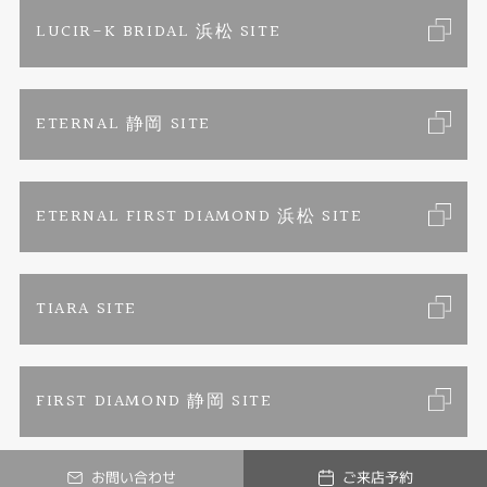
ブライダルリングサイト
求人情報
ご来店予約
LUCIR-K BRIDAL 浜松 SITE
ジュエリーリフォーム
ブランドリスト
お客様の声
カタログ請求
ETERNAL 静岡 SITE
婚約指輪
フェア情報
お問い合わせ
よくあるご質問
結婚指輪
ペンを拾うお姉さん
特定商取引に関する表記
ETERNAL FIRST DIAMOND 浜松 SITE
Savon de Bijoux
プライバシーポリシー
TIARA SITE
Savon de Bijoux化粧石鹸
FIRST DIAMOND 静岡 SITE
Loose stone Search
お問い合わせ
ご来店予約
Mark Hiroshi Willis
© LUCIR-K ONLINE JEWELRY SHOP