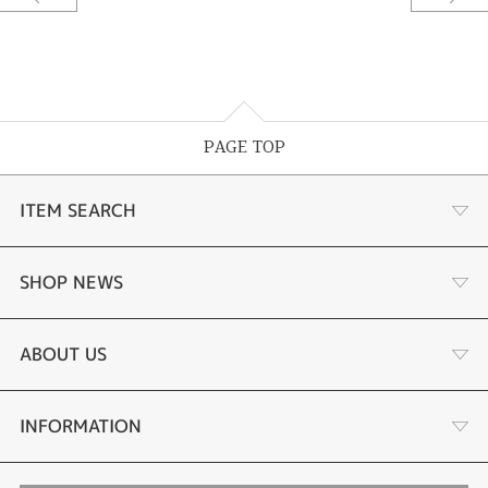
に問題なくご利用いただけます。
◎宝石は天然石故にインクルーションを含む場合があります。
ジュエリー加工等に支障はありません。
〈発売元〉株式会社ルシルケイ
〒420-0031
静岡県静岡市葵区呉服町2丁目7-16
PAGE TOP
TEL.054-251-1550
〈製造販売元〉有限会社ながれま
ITEM SEARCH
〒959-0264
新潟県燕市吉田3728番地29
TEL.0256-78-8080
あこや真珠
SHOP NEWS
黒蝶真珠
個性溢れる色石の魅力
ABOUT US
時計
YouTube ルシルケイチャンネル
店舗情報・会社概要
INFORMATION
色石