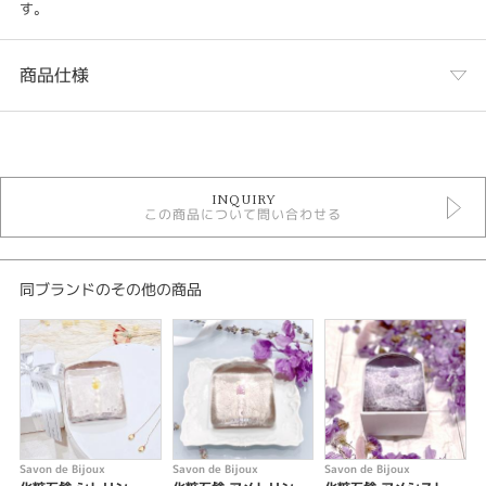
す。
商品仕様
カテゴリ
化粧石鹸 SOLD OUT
INQUIRY
サボンドビジュ 化粧石鹸 ＞ ペリドット
この商品について問い合わせる
カラー
グリーン
同ブランドのその他の商品
石種
ペリドット
カラット
3.09ct
Savon de Bijoux
Savon de Bijoux
Savon de Bijoux
S