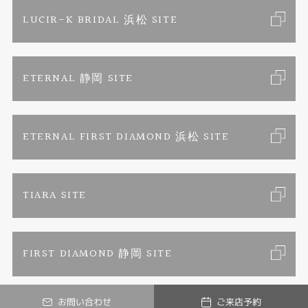
ブライダルリングサイト
求人情報
ご来店予約
LUCIR-K BRIDAL 浜松 SITE
ジュエリーリフォーム
ブランドリスト
お客様の声
カタログ請求
ETERNAL 静岡 SITE
婚約指輪
フェア情報
お問い合わせ
よくあるご質問
結婚指輪
ペンを拾うお姉さん
特定商取引に関する表記
ETERNAL FIRST DIAMOND 浜松 SITE
Savon de Bijoux
プライバシーポリシー
TIARA SITE
Savon de Bijoux化粧石鹸
FIRST DIAMOND 静岡 SITE
Loose stone Search
お問い合わせ
ご来店予約
Mark Hiroshi Willis
© LUCIR-K ONLINE JEWELRY SHOP