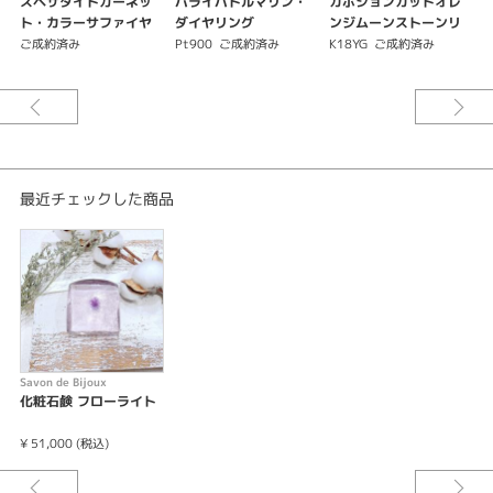
スペサタイトガーネッ
パライバトルマリン・
カボションカットオレ
シーン
ト・カラーサファイヤ
ダイヤリング
ンジムーンストーンリ
ピアス
ング
ご成約済み
Pt900
ご成約済み
K18YG
ご成約済み
彼女へのプレゼントに最適 予算5万円位
紹介文
Savon de Bijoux サボン ド ビジュ バイカラーアメシスト（化粧石鹸）
〈販売名〉 Savon de Bijoux サボン ド ビジュ
〈標準重量〉120ｇ
最近チェックした商品
〈全成分〉ココイルグルタミン酸 ＴＥＡ 水 プロパンジオール グリセ
リン ダマスクバラ花エキス 香料 紫401
MADE IN JAPAN
◎石鹸として使用する際は、フィルムをはがし必ず中の宝石を
取り出してから使用してください。
◎お肌に合わない場合はご使用を中止してください。
◎目に入ったときは、直ちに洗い流してください。
◎アミノ酸石鹸は柔らかく使用後、皿等に置くとくっついて
Savon de Bijoux
しまう可能性があります。
化粧石鹸 フローライト
◎アミノ酸石鹸は時間の経過により黄味がかります。品質は
問題なくご利用いただけます。
¥ 51,000 (税込)
◎フィルムに多少の傷がつく場合がことがありますが、品質
に問題なくご利用いただけます。