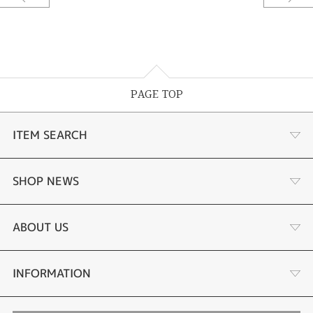
◎宝石は天然石故にインクルーションを含む場合があります。
ジュエリー加工等に支障はありません。
〈発売元〉株式会社ルシルケイ
〒420-0031
静岡県静岡市葵区呉服町2丁目7-16
PAGE TOP
TEL.054-251-1550
〈製造販売元〉有限会社ながれま
ITEM SEARCH
〒959-0264
新潟県燕市吉田3728番地29
TEL.0256-78-8080
あこや真珠
SHOP NEWS
黒蝶真珠
個性溢れる色石の魅力
ABOUT US
時計
YouTube ルシルケイチャンネル
店舗情報・会社概要
INFORMATION
色石