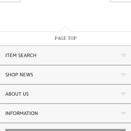
PAGE TOP
ITEM SEARCH
あこや真珠
SHOP NEWS
黒蝶真珠
個性溢れる色石の魅力
ABOUT US
時計
YouTube ルシルケイチャンネル
店舗情報・会社概要
INFORMATION
色石
ブライダルリングサイト