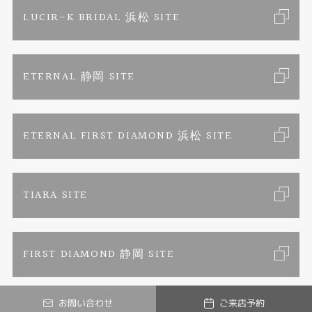
求人情報
ご来店予約
LUCIR-K BRIDAL 浜松 SITE
ジュエリーリフォーム
ブランドリスト
お客様の声
カタログ請求
ETERNAL 静岡 SITE
婚約指輪
フェア情報
お問い合わせ
よくあるご質問
結婚指輪
ペンを拾うお姉さん
特定商取引に関する表記
ETERNAL FIRST DIAMOND 浜松 SITE
Savon de Bijoux
プライバシーポリシー
TIARA SITE
Savon de Bijoux化粧石鹸
FIRST DIAMOND 静岡 SITE
Loose stone Search
お問い合わせ
ご来店予約
Mark Hiroshi Willis
© LUCIR-K ONLINE JEWELRY SHOP