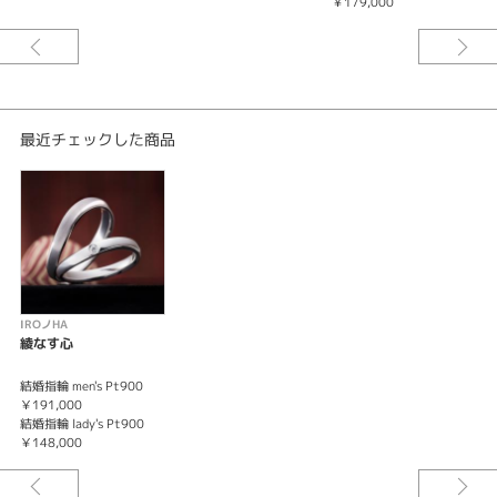
￥179,000
￥
（パラジウム）・ゴールド系はK18YG(イエローゴールド)K18PG(ピンクゴ
ールド)からお選び頂けます。パラジウムとはプラチナよりも軽量な金属で
硬度が高く指輪のお素材としても近年お選びいただくことが増えています。
アレルギー性も低く安心してお使いになれます。
※税込み価格になります。
最近チェックした商品
IROノHA
綾なす心
結婚指輪 men's Pt900
￥191,000
結婚指輪 lady's Pt900
￥148,000