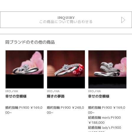
IROノHA
INQUIRY
IROノHA ＞ 結婚指輪
この商品について問い合わせる
結婚指輪
結婚指輪 ＞ シンプルデザイン
性別
同ブランドのその他の商品
レディース
メンズ
紹介文
IRONOHA〈イロノハ〉綾なす心
Heart to illuminate
IROノHA
IROノHA
IROノHA
I
背中をあずけてる
幸せの空模様
輝きの夢路
幸せの空模様
肩をかしている
ぴったり結ばれてゆく心
婚約指輪 Pt900 ￥169,0
婚約指輪 Pt900 ￥248,0
婚約指輪 Pt900 ￥169,0
婚
ありのままが美しい
00~
00~
00~
0
結婚指輪 men's Pt900
結
【Material マテリアル:素材】 IRONOHAではお色味を変更してお作りも可
￥188,000
￥
能です。シルバー系ではPt900(プラチナ)、K18WG(ホワイトゴールド)、Pd
結婚指輪 lady's Pt900
結