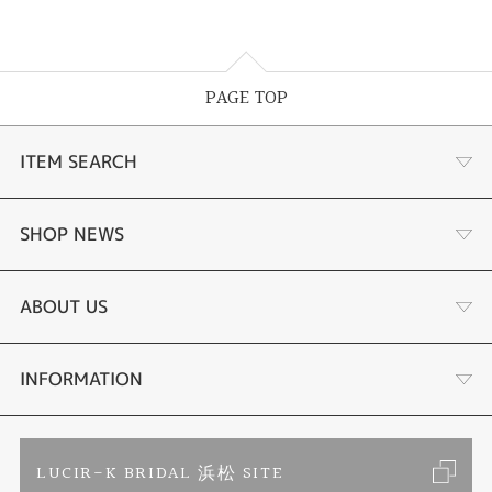
PAGE TOP
ITEM SEARCH
あこや真珠
SHOP NEWS
黒蝶真珠
個性溢れる色石の魅力
ABOUT US
時計
YouTube ルシルケイチャンネル
店舗情報・会社概要
INFORMATION
色石
ブライダルリングサイト
求人情報
ご来店予約
LUCIR-K BRIDAL 浜松 SITE