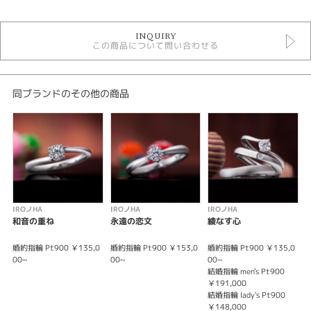
IROノHA
INQUIRY
IROノHA ＞ 婚約指輪
この商品について問い合わせる
婚約指輪
婚約指輪 ＞ ゴージャスデザイン
紹介文
同ブランドのその他の商品
IRONOHA〈イロノハ〉百年の約束
Promise of a hundred years
尊い今を積み重ね
いつまでもどこまでも
時を越えて紡がれる
愛の物語
IROノHA
IROノHA
IROノHA
I
和音の重ね
永遠の恋文
綾なす心
※センターダイヤは価格に含まれません。
※税込み価格になります。
婚約指輪 Pt900 ￥135,0
婚約指輪 Pt900 ￥153,0
婚約指輪 Pt900 ￥135,0
婚
00~
00~
00~
0
結婚指輪 men's Pt900
結
￥191,000
￥
結婚指輪 lady's Pt900
結
￥148,000
￥