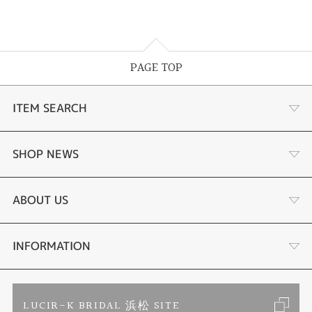
PAGE TOP
ITEM SEARCH
あこや真珠
SHOP NEWS
黒蝶真珠
個性溢れる色石の魅力
ABOUT US
時計
YouTube ルシルケイチャンネル
店舗情報・会社概要
INFORMATION
色石
ブライダルリングサイト
求人情報
ご来店予約
LUCIR-K BRIDAL 浜松 SITE