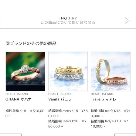
ハートアイランド
INQUIRY
この商品について問い合わせる
紹介文
HEART ISLAND KANALOA カナロア 水の神様
同ブランドのその他の商品
ハートアイランドはセミオーダー可能なハワイアンジュエリーブランドで
す。素材・幅・彫り模様を自由にカスタムして製作できます。(デザインに
より異なります。)素材の変更をすることで1色のシンプルなデザインや2色
のおしゃれなデザインに仕上げることも可能です。
【マテリアル：素材】素材はシルバー系でしたらPt900プラチナ・ホワイト
ゴールドなど。K18・K10など金も配合を変更してお作りができます。金の
色味はピンクゴールド・イエローゴールドなど。
HEART ISLAND
HEART ISLAND
HEART ISLAND
H
上記は彫りパターンのサンプルイメージです。お好みのボリュームで製作が
OHANA オハナ
Vanila バニラ
Tiare ティアレ
P
可能で、単色のシングルタイプは3.0mm/5.0mm/7.0mmの幅でお選びいただ
けます。また、2色タイプでも製作が可能で4.3mm/6.4mm/8.4mmの幅でお
婚約指輪 K18 ￥310,00
結婚指輪 men's K18 ¥38
結婚指輪 men's K18 ¥31
結
選びいただけます。
0〜
0,000〜
0,000〜
￥
結婚指輪 lady's K18 ¥3
結婚指輪 lady's K18 ¥3
結
※価格は税込みになります。
80,000〜
10,000〜
￥