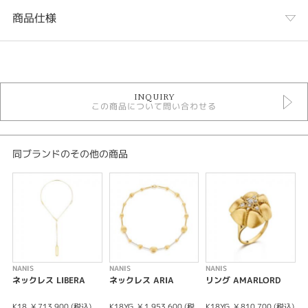
商品仕様
カテゴリ
NANIS
INQUIRY
NANIS ＞ ELITE
この商品について問い合わせる
金種
K18YG
同ブランドのその他の商品
カラット
0.08ct/55cm
紹介文
18Kゴールドのブールが追いかけっこ。Nanisジュエリーの特徴である万能
NANIS
NANIS
NANIS
N
性を備えた、新鮮でコンテンポラリーなネックレスです。 洗練されたダイヤ
ネックレス LIBERA
ネックレス ARIA
リング AMARLORD
モンドのディテールをあしらったフッククラスプは、美しさと機能性を兼ね
T
備え、バネのように開閉し、ネックレスを異なる長さに調整することで、さ
K18
¥ 713,900 (税込)
K18YG
¥ 1,953,600 (税
K18YG
¥ 810,700 (税込)
K