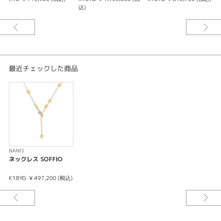
まざまな装い方を可能にします。 クラスプを端の方にあるブールのひとつに
込)
留めて、よりゆるくクラシックな着け方をするか、あるいはより反骨精神あ
ふれるハイネックな着け方を選ぶかは、あなた次第です。 あらゆる装いにも
しっくりとくる、軽やかで万能のジュエリーです。
最近チェックした商品
NANIS
ネックレス SOFFIO
K18YG
¥ 497,200 (税込)