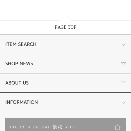
PAGE TOP
ITEM SEARCH
あこや真珠
SHOP NEWS
黒蝶真珠
個性溢れる色石の魅力
ABOUT US
時計
YouTube ルシルケイチャンネル
店舗情報・会社概要
INFORMATION
色石
ブライダルリングサイト
求人情報
ご来店予約
LUCIR-K BRIDAL 浜松 SITE