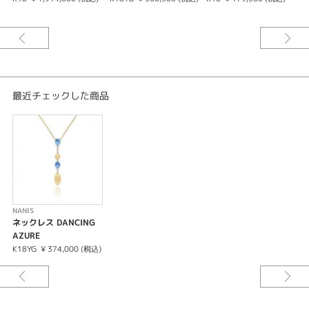
海の深い青さに浸らせてくれる石があるとすれば、それは間違いなくロンド
ンブルートパーズです。ラウラはこの石がとても好きで多くのジュエリーに
使っています。 18Kゴールド、ダイヤモンド、ロンドンブルートパーズを使
用してハンドメイドされた、ミニマルでコンテンポラリーなテイストのこの
繊細なペンダントのように。
Nanisタッチ？ チェーンには2つのリングがついており、好みや装いに合わ
せてネックレスの長さを調整することができます。
最近チェックした商品
NANIS
ネックレス DANCING
AZURE
K18YG
¥ 374,000 (税込)