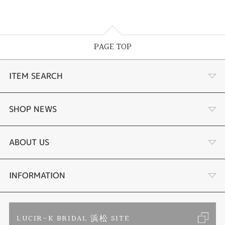
PAGE TOP
ITEM SEARCH
あこや真珠
SHOP NEWS
黒蝶真珠
個性溢れる色石の魅力
ABOUT US
時計
YouTube ルシルケイチャンネル
店舗情報・会社概要
INFORMATION
色石
ブライダルリングサイト
求人情報
ご来店予約
LUCIR-K BRIDAL 浜松 SITE