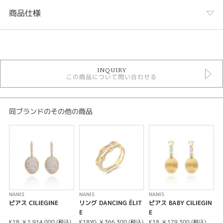
商品仕様
カテゴリ
NANIS
INQUIRY
NANIS ＞ AZURE
この商品について問い合わせる
金種
K18YG
同ブランドのその他の商品
石種
ブルートパーズ
カラット
0.04ct
NANIS
NANIS
NANIS
N
ピアス CILIEGINE
リング DANCING ÉLIT
ピアス BABY CILIEGIN
E
E
R
紹介文
K18
¥ 1,914,000 (税込)
K18YG
¥ 366,300 (税込)
K18
¥ 179,300 (税込)
K