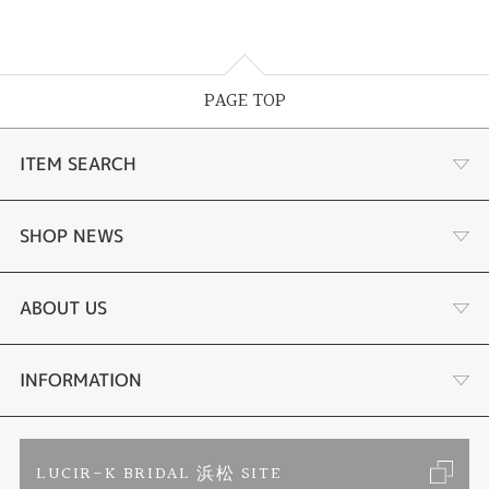
手作りでお作りしています。
PAGE TOP
ITEM SEARCH
あこや真珠
SHOP NEWS
黒蝶真珠
個性溢れる色石の魅力
ABOUT US
時計
YouTube ルシルケイチャンネル
店舗情報・会社概要
INFORMATION
色石
ブライダルリングサイト
求人情報
ご来店予約
LUCIR-K BRIDAL 浜松 SITE