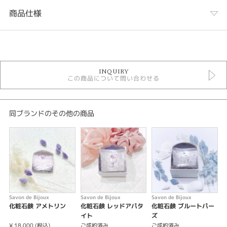
商品仕様
カテゴリ
サボンドビジュ成約済み
INQUIRY
men's Jewelry 成約済
この商品について問い合わせる
色石ジュエリー ＞ バイカラータンザナイト
テイスト
同ブランドのその他の商品
シンプル
カラー
ブルー
金種
Savon de Bijoux
Savon de Bijoux
Savon de Bijoux
S
K18WG
化粧石鹸 アメトリン
化粧石鹸 レッドアパタ
化粧石鹸 ブルートパー
イト
ズ
石種
¥ 18,000 (税込)
ご成約済み
ご成約済み
K