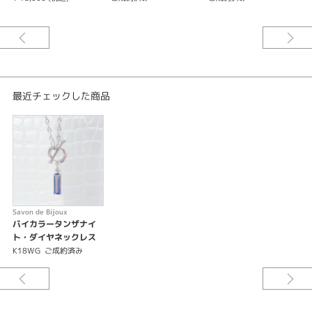
タンザナイト
カラット
1.99ctD0.05ct
最近チェックした商品
性別
レディース
メンズ
シーン
自分へのご褒美
Savon de Bijoux
バイカラータンザナイ
ト・ダイヤネックレス
紹介文
K18WG
ご成約済み
Savon de bijoux〈サボンドビジュ〉
同じカラーストーンでも大きさ・色・形はそれぞれ個性があります。決まっ
た形ではなく、ひとつひとつの個性に合わせてデザインされ、1点1点職人の