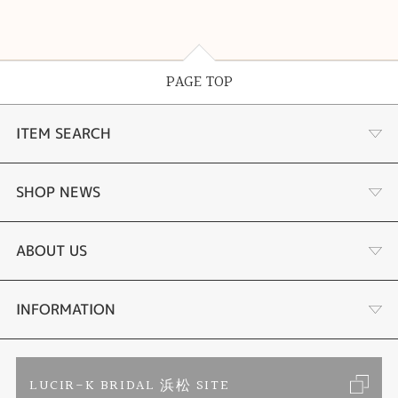
PAGE TOP
ITEM SEARCH
あこや真珠
SHOP NEWS
黒蝶真珠
個性溢れる色石の魅力
ABOUT US
時計
YouTube ルシルケイチャンネル
店舗情報・会社概要
INFORMATION
色石
ブライダルリングサイト
求人情報
ご来店予約
LUCIR-K BRIDAL 浜松 SITE