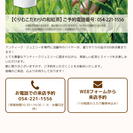
アンティーク・ジュエリーを専門に活躍中のバイヤーが、選りすぐりの品が300余点集まり
ます！
とても貴重なアンティークジュエリーに囲まれながら、美味しい紅茶とスイーツをお楽しみ
いただけます。
数に限りがございますので、ご予約をいただくことをお勧めいたします。
皆様のご来店、心よりお待ちしております！
WEBフォームから
お電話での来店予約
来店予約
054-221-1556
（1分程度の入力で簡単申込み）
（営業時間10:30～19:00 ／ 火・水曜日定
休）