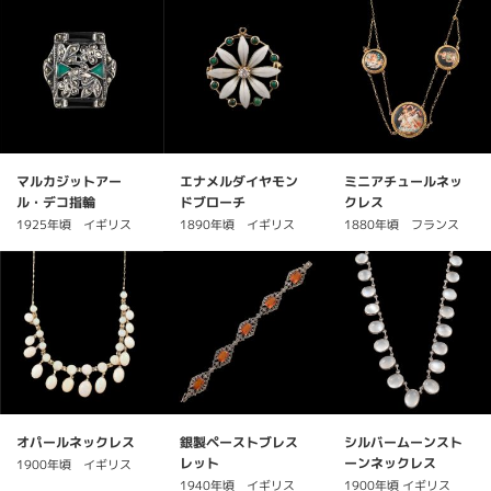
マルカジットアー
エナメルダイヤモン
ミニアチュールネッ
ル・デコ指輪
ドブローチ
クレス
1925年頃 イギリス
1890年頃 イギリス
1880年頃 フランス
オパールネックレス
銀製ペーストブレス
シルバームーンスト
レット
ーンネックレス
1900年頃 イギリス
1940年頃 イギリス
1900年頃 イギリス