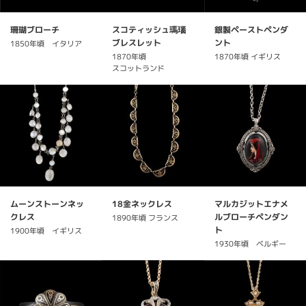
珊瑚ブローチ
スコティッシュ瑪瑙
銀製ペーストペンダ
ブレスレット
ント
1850年頃 イタリア
1870年頃
1870年頃 イギリス
スコットランド
ムーンストーンネッ
18金ネックレス
マルカジットエナメ
クレス
ルブローチペンダン
1890年頃 フランス
ト
1900年頃 イギリス
1930年頃 ベルギー