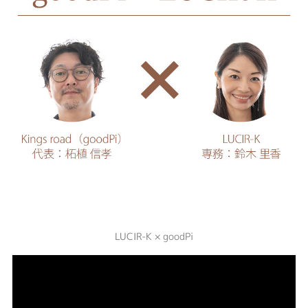
LUCIR-K × goodPi