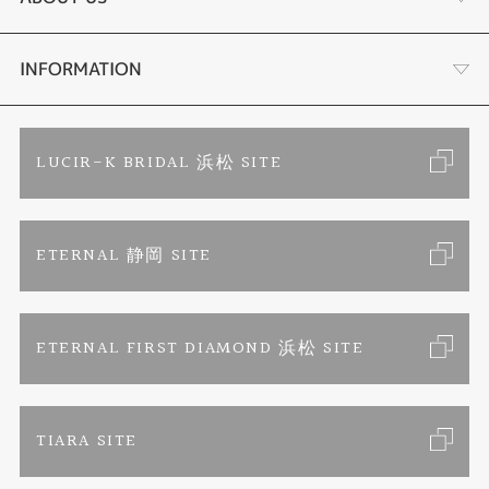
時計
YouTube ルシルケイチャンネル
店舗情報・会社概要
INFORMATION
色石
ブライダルリングサイト
求人情報
ご来店予約
LUCIR-K BRIDAL 浜松 SITE
ジュエリーリフォーム
ブランドリスト
お客様の声
カタログ請求
ETERNAL 静岡 SITE
婚約指輪
フェア情報
お問い合わせ
よくあるご質問
結婚指輪
ペンを拾うお姉さん
特定商取引に関する表記
ETERNAL FIRST DIAMOND 浜松 SITE
Savon de Bijoux
プライバシーポリシー
TIARA SITE
Savon de Bijoux化粧石鹸