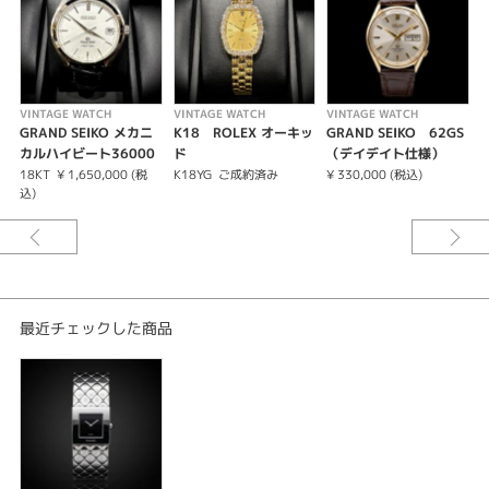
紹介文
【ブランド名】シャネル
【モデル名】マトラッセ
VINTAGE WATCH
VINTAGE WATCH
VINTAGE WATCH
V
【ムーブメント】クォーツ
GRAND SEIKO メカニ
K18 ROLEX オーキッ
GRAND SEIKO 62GS
【ケース径】19mm
カルハイビート36000
ド
（デイデイト仕様）
【製造年代】1990年代～2000年初頭
SBGH019 9S85-00H0
18KT
¥ 1,650,000 (税
K18YG
ご成約済み
¥ 330,000 (税込)
¥
【ケース素材】SS（ステンレス）
込)
K18W...
【ベルト素材】SS（ステンレス）
【付属品】なし
【ランク】A
シャネルの伝統とモダンが融合した、ジュエリーライクな傑作ウォッチ
シャネル（CHANEL）の歴史を語る上で欠かせない「マトラッセ」のデザイ
最近チェックした商品
ンコードを、そのまま時計へと落とし込んだアイコニックなモデルです。
最大の特徴は、ふっくらとした格子柄を表現した立体的なブレスレット。ど
の角度から見ても美しく輝き、手元に華やかな気品を添えてくれます。対照
的に、文字盤はインデックスを省いた究極のミニマリズムを追求。
現在は生産終了となっているものの、その完成されたデザインからヴィンテ