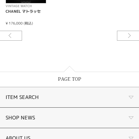
ージ市場で今なお高い人気を誇ります。時計の枠を超え、一生物の「ブレス
VINTAGE WATCH
レットジュエリー」としてお迎えいただきたい逸品です。
CHANEL マトラッセ
¥ 176,000 (税込)
PAGE TOP
ITEM SEARCH
あこや真珠
SHOP NEWS
黒蝶真珠
個性溢れる色石の魅力
ABOUT US