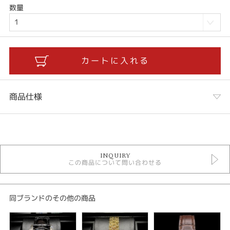
数量
商品仕様
カテゴリ
時計
INQUIRY
時計
この商品について問い合わせる
時計 ＞ 黒フェイス
時計 ＞ クォーツ
時計 ＞ 三針
時計 ＞ 予算10万円
同ブランドのその他の商品
時計 ＞ レディース
ヴィンテージ時計
ヴィンテージ時計 ＞ ヴィンテージ lady's