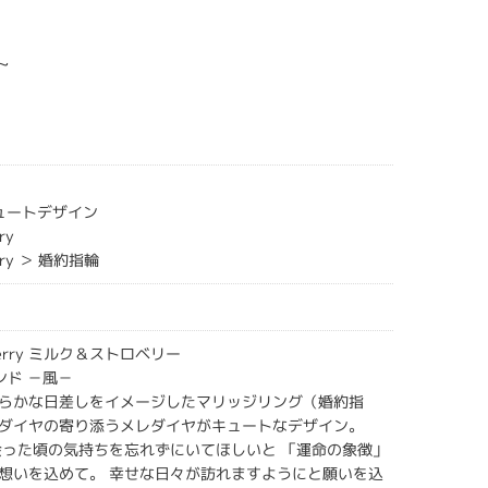
~
キュートデザイン
ry
erry ＞ 婚約指輪
awberry ミルク＆ストロベリー
ィンド －風－
らかな日差しをイメージしたマリッジリング（婚約指
ダイヤの寄り添うメレダイヤがキュートなデザイン。
会った頃の気持ちを忘れずにいてほしいと 「運命の象徴」
想いを込めて。 幸せな日々が訪れますようにと願いを込