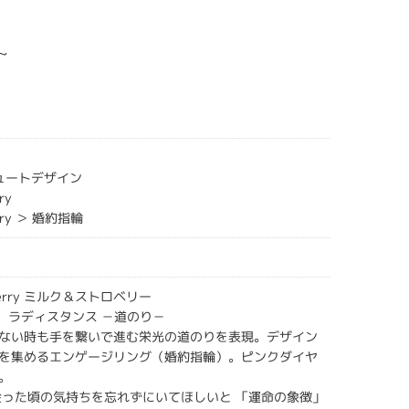
~
キュートデザイン
ry
erry ＞ 婚約指輪
awberry ミルク＆ストロベリー
nce】 ラディスタンス －道のり－
ない時も手を繋いで進む栄光の道のりを表現。デザイン
を集めるエンゲージリング（婚約指輪）。ピンクダイヤ
。
会った頃の気持ちを忘れずにいてほしいと 「運命の象徴」