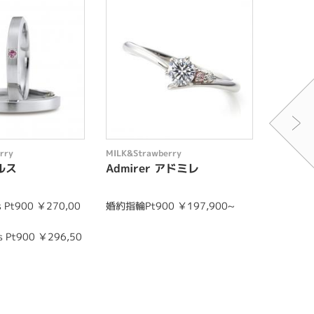
rry
MILK&Strawberry
MILK&St
ールス
Admirer アドミレ
ouge
Pt900 ￥270,00
婚約指輪Pt900 ￥197,900~
結婚指輪me
0
 Pt900 ￥296,50
結婚指輪la
0