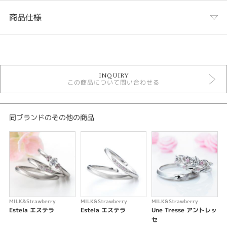
商品仕様
カテゴリ
結婚指輪
INQUIRY
結婚指輪 ＞ シンプルデザイン
この商品について問い合わせる
結婚指輪 ＞ キュートデザイン
Milk&Strawberry
Milk&Strawberry ＞ 結婚指輪
同ブランドのその他の商品
テイスト
シンプル
性別
レディース
メンズ
MILK&Strawberry
MILK&Strawberry
MILK&Strawberry
M
Estela エステラ
Estela エステラ
Une Tresse アントレッ
紹介文
セ