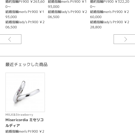
婚約指輪Pt900 ￥263,60
結婚指輪men's Pt900 ￥1
婚約指輪Pt900 ￥322,20
婚
Milk & Strawberry ミルク＆ストロベリー
0〜
93,000
0〜
0
結婚指輪men's Pt900 ￥1
結婚指輪lady's Pt900 ￥2
結婚指輪men's Pt900 ￥2
【Misericordia】 ミセリコルディア －支えあいながら 共に歩くふたり－
93,000
06,500
60,000
緩やかなS字カーブでしっくりと馴染み程よいボリューム感のあるマリッジ
結婚指輪lady's Pt900 ￥2
結婚指輪lady's Pt900 ￥2
リング（結婚指輪）。３石並んだメレダイヤがとてもキュート。
06,500
28,800
いつまでも 出会った頃の気持ちを忘れずにいてほしいと 「運命の象徴」ピ
ンクダイヤに想いを込めて。 幸せな日々が訪れますようにと願いを込めて…
※税込み価格になります。
最近チェックした商品
MILK&Strawberry
Misericordia ミセリコ
ルディア
結婚指輪men's Pt900 ￥2