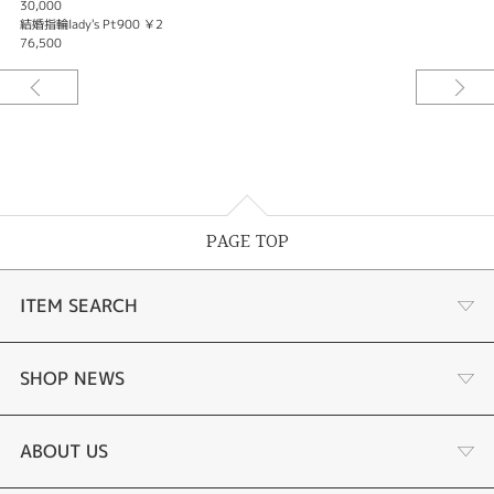
30,000
結婚指輪lady's Pt900 ￥2
76,500
PAGE TOP
ITEM SEARCH
あこや真珠
SHOP NEWS
黒蝶真珠
個性溢れる色石の魅力
ABOUT US