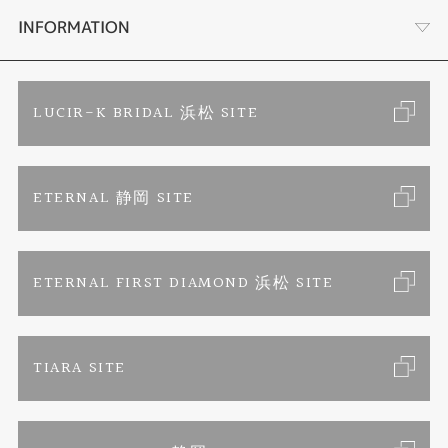
時計
YouTube ルシルケイチャンネル
店舗情報・会社概要
INFORMATION
色石
ブライダルリングサイト
求人情報
ご来店予約
LUCIR-K BRIDAL 浜松 SITE
ジュエリーリフォーム
ブランドリスト
お客様の声
カタログ請求
ETERNAL 静岡 SITE
婚約指輪
フェア情報
お問い合わせ
よくあるご質問
結婚指輪
ペンを拾うお姉さん
特定商取引に関する表記
ETERNAL FIRST DIAMOND 浜松 SITE
Savon de Bijoux
プライバシーポリシー
TIARA SITE
Savon de Bijoux化粧石鹸