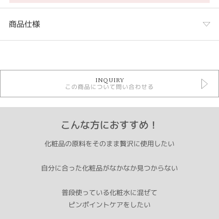
商品仕様
カテゴリ
美容商材
INQUIRY
この商品について問い合わせる
紹介文
《神秘の美容成分》
こんな方におすすめ！
プラセンタとは、ほ乳動物の胎盤から得られるエキスのことです。アミノ酸
やミネラル、ビタミン、その他成長因子（ＥＧＦ・ＦＧＦ）や
化粧品の原料をそのまま贅沢に使用したい
シアル酸を含む神秘の美容成分です。
●ＳＰＦ豚由来だから安心・安全！
自分に合った化粧品がなかなか見つからない
ＳＰＦ（Specific Pathogen Free ）豚とは、特定の微生物または寄生虫のい
ない無菌に近い豚です。ＳＰＦ豚は一般的な豚とは違い、徹底した防疫が行
普段使っている化粧水に混ぜて
われている日本で９％しか生産されていない安全で高品質な豚なのです。
プラセンタエキスは、豚の中でもグレードの高いＧＰ・ＧＧＰグレードのＳ
ピンポイントケアをしたい
ＰＦ豚を使用しています。