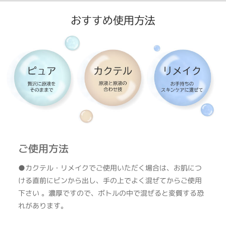
●凍結酵素抽出法で微量有用成分を余すことなく抽出！
凍結酵素抽出法とは、独自に開発された抽出方法で、旧ソ連のフィラトフ教
授が開発してノーベル賞に匹敵するレーニン賞を受賞した「組織療法」とい
う、凍結して活性化させた組織をからだに埋め込む療法からヒントを得て開
発されました。
特長
①原料の胎盤と、抽出したエキスを凍結させることにより、 有用成分の活性
と安定性がアップ
②抽出に酵素を使用することで、さまざまな 微量有用成分を損なうことなく
取り出す ことができる
●お肌への効果
メラニンの生成を抑えてシミ、そばかすを防ぐ他、くすみを改善。紫外線に
ご使用方法
よって受けるダメージを緩和します！
●カクテル・リメイクでご使用いただく場合は、お肌につ
ける直前にビンから出し、手の上でよく混ぜてからご使用
下さい 。濃厚ですので、ボトルの中で混ぜると変質する恐
れがあります。