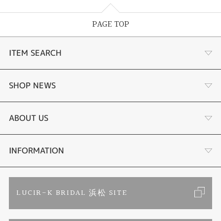
PAGE TOP
ITEM SEARCH
あこや真珠
SHOP NEWS
黒蝶真珠
個性溢れる色石の魅力
ABOUT US
時計
YouTube ルシルケイチャンネル
店舗情報・会社概要
INFORMATION
色石
ブライダルリングサイト
求人情報
ご来店予約
LUCIR-K BRIDAL 浜松 SITE
ジュエリーリフォーム
ブランドリスト
お客様の声
カタログ請求