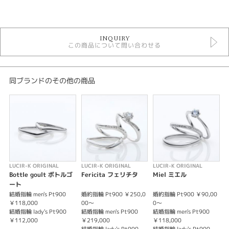
カテゴリ
セットリング
INQUIRY
セットリング ＞ ゴージャスデザイン
この商品について問い合わせる
性別
レディース
同ブランドのその他の商品
メンズ
紹介文
LUCIR-K ORIGINAL 【Fabiana】ファビアナ ×【Mariage】マリアージュ
緩やかなVラインのリング。シンプルにプラチナの輝きとダイヤの輝き、両
方を楽しめるデザイン。男性でも着けやすいV字ライン。
LUCIR-K ORIGINAL
LUCIR-K ORIGINAL
LUCIR-K ORIGINAL
L
※価格にセンターダイヤの価格は含まれません。
Bottle goult ボトルゴ
Fericita フェリチタ
Miel ミエル
※税込み価格になります。
ート
結婚指輪 men's Pt900
婚約指輪 Pt900 ￥250,0
婚約指輪 Pt900 ￥90,00
婚
￥118,000
00～
0～
￥
結婚指輪 lady's Pt900
結婚指輪 men's Pt900
結婚指輪 men's Pt900
結
￥112,000
￥219,000
￥118,000
1