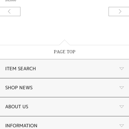
PAGE TOP
ITEM SEARCH
あこや真珠
SHOP NEWS
黒蝶真珠
個性溢れる色石の魅力
ABOUT US
時計
YouTube ルシルケイチャンネル
店舗情報・会社概要
INFORMATION