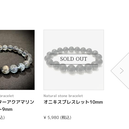
SOLD OUT
bracelet
Natural stone bracelet
Natural s
ターアクアマリン
オニキスブレスレット10mm
アマゾ
9mm
1mm
込)
¥ 5,980 (税込)
¥ 5,500