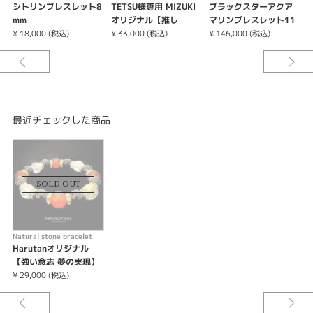
シトリンブレスレット8
TETSU様専用 MIZUKI
ブラックスターアクア
mm
オリジナル【推し
マリンブレスレット11
括！】お揃いブレスレ
mm
¥ 18,000 (税込)
¥ 33,000 (税込)
¥ 146,000 (税込)
¥
ット
最近チェックした商品
SOLD OUT
Natural stone bracelet
Harutanオリジナル
【強い意志 夢の実現】
カーネリアン×オニキス
¥ 29,000 (税込)
×...