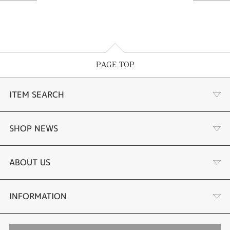
PAGE TOP
ITEM SEARCH
あこや真珠
SHOP NEWS
黒蝶真珠
個性溢れる色石の魅力
ABOUT US
時計
YouTube ルシルケイチャンネル
店舗情報・会社概要
INFORMATION
色石
ブライダルリングサイト
求人情報
ご来店予約