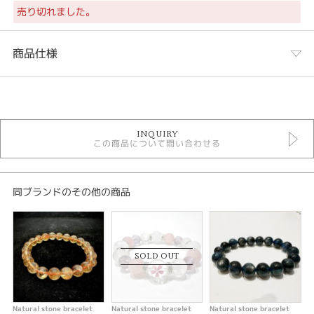
売り切れました。
商品仕様
カテゴリ
LIVE販売会ご成約済み
INQUIRY
この商品について問い合わせる
性別
レディース
メンズ
同ブランドのその他の商品
紹介文
カーネリアン、オニキス、水晶
SOLD OUT
Natural stone bracelet
Natural stone bracelet
Natural stone bracelet
N