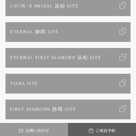
LUCIR-K BRIDAL 浜松 SITE
ジュエリーリフォーム
ブランドリスト
お客様の声
カタログ請求
ETERNAL 静岡 SITE
婚約指輪
フェア情報
お問い合わせ
よくあるご質問
結婚指輪
ペンを拾うお姉さん
特定商取引に関する表記
ETERNAL FIRST DIAMOND 浜松 SITE
Savon de Bijoux
プライバシーポリシー
TIARA SITE
Savon de Bijoux化粧石鹸
FIRST DIAMOND 静岡 SITE
Loose stone Search
お問い合わせ
ご来店予約
Mark Hiroshi Willis
© LUCIR-K ONLINE JEWELRY SHOP