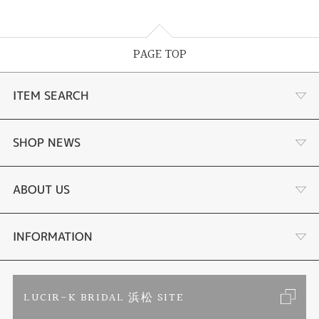
PAGE TOP
ITEM SEARCH
あこや真珠
SHOP NEWS
黒蝶真珠
個性溢れる色石の魅力
ABOUT US
時計
YouTube ルシルケイチャンネル
店舗情報・会社概要
INFORMATION
色石
ブライダルリングサイト
求人情報
ご来店予約
LUCIR-K BRIDAL 浜松 SITE