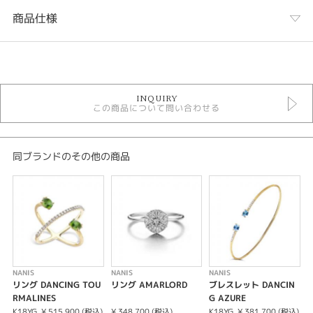
商品仕様
カテゴリ
NANIS
INQUIRY
NANIS ＞ LIBERA
この商品について問い合わせる
金種
K18
同ブランドのその他の商品
石種
ダイヤモンド
カラット
0.06ct
NANIS
NANIS
NANIS
N
リング DANCING TOU
リング AMARLORD
ブレスレット DANCIN
RMALINES
G AZURE
R
紹介文
K18YG
¥ 515,900 (税込)
¥ 348,700 (税込)
K18YG
¥ 381,700 (税込)
K