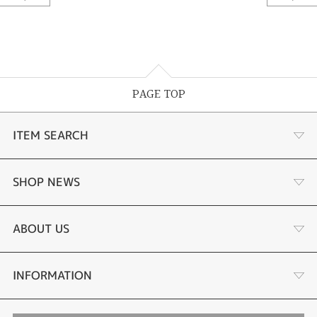
PAGE TOP
ITEM SEARCH
あこや真珠
SHOP NEWS
黒蝶真珠
個性溢れる色石の魅力
ABOUT US
時計
YouTube ルシルケイチャンネル
店舗情報・会社概要
INFORMATION
色石
ブライダルリングサイト