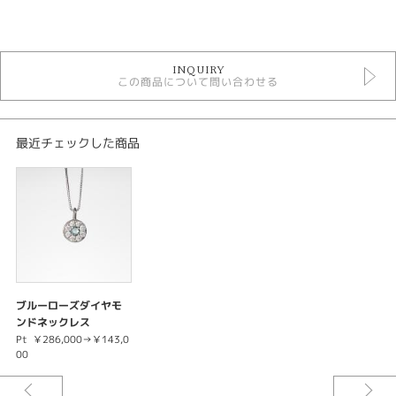
カテゴリ
ネックレス
INQUIRY
決算セール2024 ネックレス
この商品について問い合わせる
金種
Pt
最近チェックした商品
石種
ブルーダイヤモンド
カラット
0.06ctD0.13ct
ブルーローズダイヤモ
ンドネックレス
紹介文
Pt
￥286,000→￥143,0
00
※この商品は2024年8/1～8/31の期間限定商品になります。
※数に限りがございます。なくなり次第終了となります。