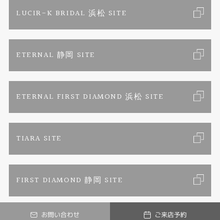
求人情報
ご来店予約
LUCIR-K BRIDAL 浜松 SITE
ジュエリーリフォーム
ブランドリスト
お客様の声
カタログ請求
ETERNAL 静岡 SITE
婚約指輪
フェア情報
お問い合わせ
よくあるご質問
結婚指輪
ペンを拾うお姉さん
特定商取引に関する表記
ETERNAL FIRST DIAMOND 浜松 SITE
Savon de Bijoux
プライバシーポリシー
TIARA SITE
Savon de Bijoux化粧石鹸
FIRST DIAMOND 静岡 SITE
Loose stone Search
お問い合わせ
ご来店予約
Mark Hiroshi Willis
© LUCIR-K ONLINE JEWELRY SHOP