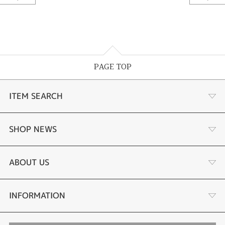
Pear Shape
カラット
0.556ctD0.25ct
PAGE TOP
紹介文
ITEM SEARCH
※この商品は2024年8/1～8/31の期間限定商品になります。
※数に限りがございます。なくなり次第終了となります。
あこや真珠
SHOP NEWS
黒蝶真珠
個性溢れる色石の魅力
ABOUT US
時計
YouTube ルシルケイチャンネル
店舗情報・会社概要
INFORMATION
色石
ブライダルリングサイト