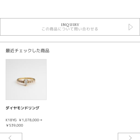
カテゴリ
ネックレス
INQUIRY
決算セール2024 リング
この商品について問い合わせる
金種
K18YG
最近チェックした商品
石種
ダイヤモンド
カラーグレード
E
ダイヤモンドリング
クラリティ
K18YG
￥1,078,000→
￥539,000
SI1
カット