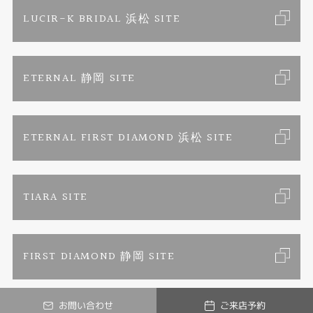
求人情報
ご来店予約
LUCIR-K BRIDAL 浜松 SITE
ジュエリーリフォーム
ブランドリスト
お客様の声
カタログ請求
ETERNAL 静岡 SITE
婚約指輪
フェア情報
お問い合わせ
よくあるご質問
結婚指輪
ペンを拾うお姉さん
特定商取引に関する表記
ETERNAL FIRST DIAMOND 浜松 SITE
Savon de Bijoux
プライバシーポリシー
TIARA SITE
Savon de Bijoux化粧石鹸
FIRST DIAMOND 静岡 SITE
Loose stone Search
お問い合わせ
ご来店予約
Mark Hiroshi Willis
© LUCIR-K ONLINE JEWELRY SHOP