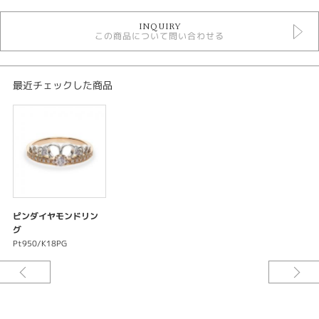
2023年9月ピンクダイヤモンド
INQUIRY
この商品について問い合わせる
金種
Pt950/K18PG
最近チェックした商品
石種
ピンクダイヤモンド
カラット
PD0.12ct/0.03ctD0.08ct
ピンダイヤモンドリン
紹介文
グ
Pt950/K18PG
※この商品は2023年9月15日～17日期間限定商品になります。
※数に限りがあります。なくなり次第終了となります。