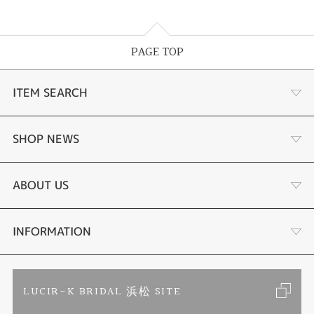
PAGE TOP
ITEM SEARCH
あこや真珠
SHOP NEWS
黒蝶真珠
個性溢れる色石の魅力
ABOUT US
時計
YouTube ルシルケイチャンネル
店舗情報・会社概要
INFORMATION
色石
ブライダルリングサイト
求人情報
ご来店予約
LUCIR-K BRIDAL 浜松 SITE