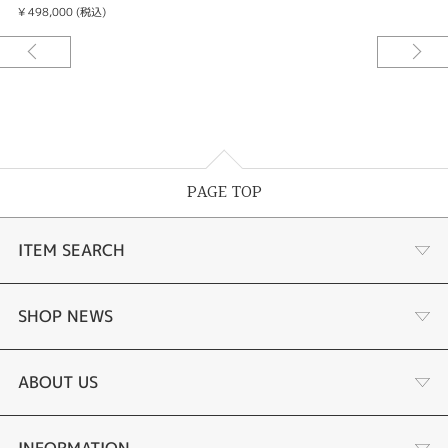
¥ 498,000 (税込)
PAGE TOP
ITEM SEARCH
あこや真珠
SHOP NEWS
黒蝶真珠
個性溢れる色石の魅力
ABOUT US
時計
YouTube ルシルケイチャンネル
店舗情報・会社概要
INFORMATION