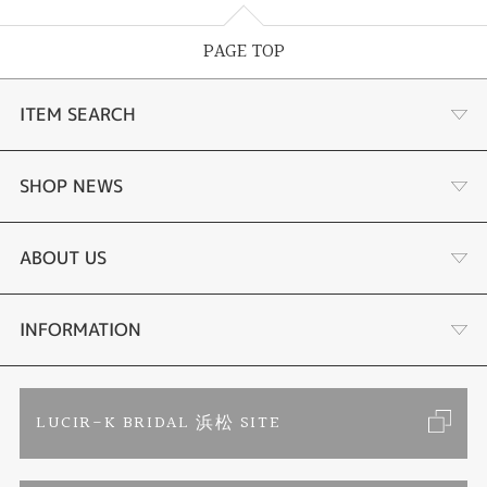
PAGE TOP
ITEM SEARCH
あこや真珠
SHOP NEWS
黒蝶真珠
個性溢れる色石の魅力
ABOUT US
時計
YouTube ルシルケイチャンネル
店舗情報・会社概要
INFORMATION
色石
ブライダルリングサイト
求人情報
ご来店予約
LUCIR-K BRIDAL 浜松 SITE
ジュエリーリフォーム
ブランドリスト
お客様の声
カタログ請求