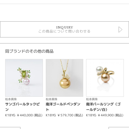
カテゴリ
2022年11月 宇和島真珠展 サンゴパール
INQUIRY
この商品について問い合わせる
金種
K18YG
同ブランドのその他の商品
石種
サンゴパール
カラット
7.0-7.5mm/D0.1ct
松本真珠
松本真珠
松本真珠
サンゴパールタックピ
南洋ゴールドペンダン
南洋パールリング（ゴ
紹介文
ン
ト
ールデン/白）
K18YG
¥ 440,000 (税込)
K18YG
¥ 579,700 (税込)
K18YG
¥ 449,900 (税込)
K
※この商品は2022年11月11日～13日の期間限定商品になります。
※数に限りがございます。なくなり次第終了となります。