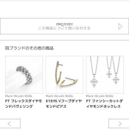
カテゴリ
2022年7月MHW Antique style line
INQUIRY
MHW
この商品について問い合わせる
MHW ＞ リング
MHW ＞ アンティークスタイルライン
石種
同ブランドのその他の商品
ダイヤモンド
紹介文
レースデザインの幅広リング
中心の透かし模様にはダイヤが埋め込まれ
アンティークラグジュアリーを楽しめます
Mark Hiroshi Willis
Mark Hiroshi Willis
Mark Hiroshi Willis
M
MHW大人気の定番デザインです
PT フレックスダイヤモ
K18YG Vフープダイヤ
PT ファンシーカットダ
ンドパヴェリング
モンドピアス
イヤモンドネックレス
※一点物ですので、なくなり次第終了となります。