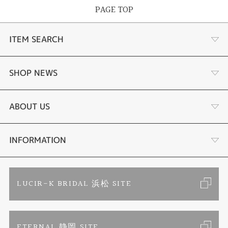
PAGE TOP
ITEM SEARCH
あこや真珠
SHOP NEWS
黒蝶真珠
個性溢れる色石の魅力
ABOUT US
時計
YouTube ルシルケイチャンネル
店舗情報・会社概要
INFORMATION
色石
ブライダルリングサイト
求人情報
ご来店予約
LUCIR-K BRIDAL 浜松 SITE
ジュエリーリフォーム
ブランドリスト
お客様の声
カタログ請求
ETERNAL 静岡 SITE