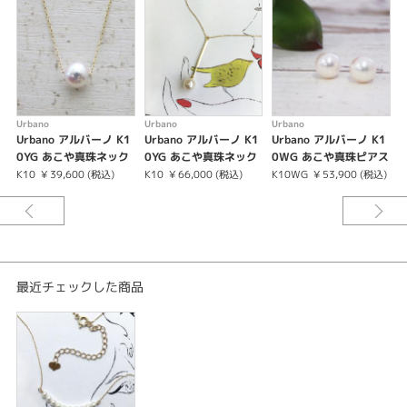
石種
あこや真珠
カラット
Urbano
Urbano
Urbano
U
2.5-3mm
Urbano アルバーノ K1
Urbano アルバーノ K1
Urbano アルバーノ K1
0YG あこや真珠ネック
0YG あこや真珠ネック
0WG あこや真珠ピアス
レス 7-7.5mm
レス 5.5-6mm
7-7.5mm
紹介文
K10
¥ 39,600 (税込)
K10
¥ 66,000 (税込)
K10WG
¥ 53,900 (税込)
K
アコヤ真珠（ホワイトシリーズ）
アコヤ貝から生まれた真珠は貝の中で真珠層が何層も重なり、本物だけが持
つ孔雀の羽のような美しい輝きを放ちます。Urbanoは、その輝きにこだわ
り、さらに永くご愛用いただくために真珠層が厚く、真円でキズのない最高
品質の真珠を使用しています。
最近チェックした商品