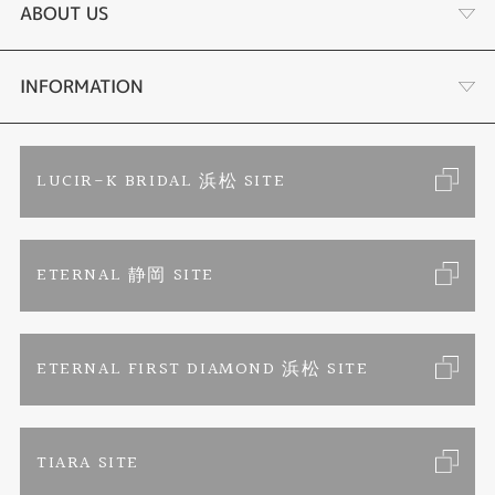
黒蝶真珠
個性溢れる色石の魅力
ABOUT US
時計
YouTube ルシルケイチャンネル
店舗情報・会社概要
INFORMATION
色石
ブライダルリングサイト
求人情報
ご来店予約
LUCIR-K BRIDAL 浜松 SITE
ジュエリーリフォーム
ブランドリスト
お客様の声
カタログ請求
ETERNAL 静岡 SITE
婚約指輪
フェア情報
お問い合わせ
よくあるご質問
結婚指輪
ペンを拾うお姉さん
特定商取引に関する表記
ETERNAL FIRST DIAMOND 浜松 SITE
Savon de Bijoux
プライバシーポリシー
TIARA SITE