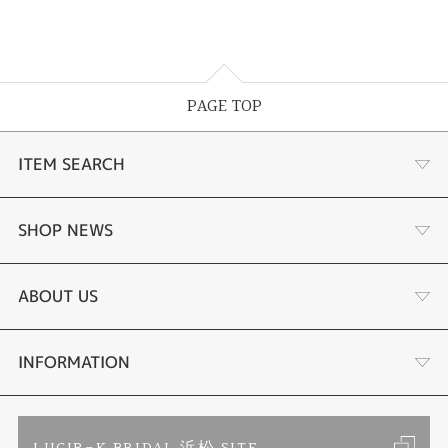
PAGE TOP
ITEM SEARCH
あこや真珠
SHOP NEWS
黒蝶真珠
個性溢れる色石の魅力
ABOUT US
時計
YouTube ルシルケイチャンネル
店舗情報・会社概要
INFORMATION
色石
ブライダルリングサイト
求人情報
ご来店予約