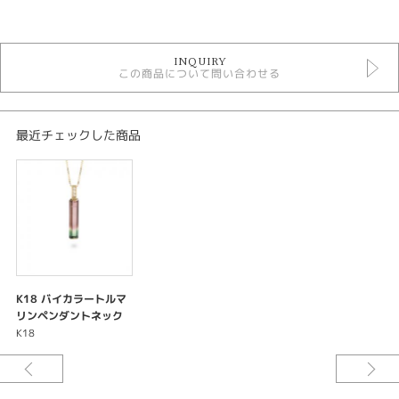
カテゴリ
2021年9月 色石ジュエリー
INQUIRY
この商品について問い合わせる
金種
K18
最近チェックした商品
石種
トルマリン
カラット
1.97ctD0.02ct
K18 バイカラートルマ
紹介文
リンペンダントネック
レス
K18
※価格はすべて税込価格となります。
※この商品は2021年9月17日～19日の期間限定商品になります。
※数に限りがございます。なくなり次第終了となります。