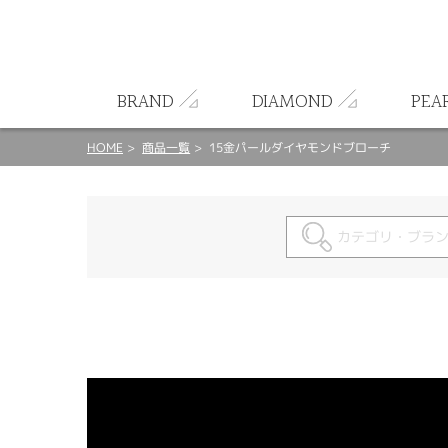
ート
BRAND
DIAMOND
PEA
HOME
商品一覧
15金パールダイヤモンドブローチ