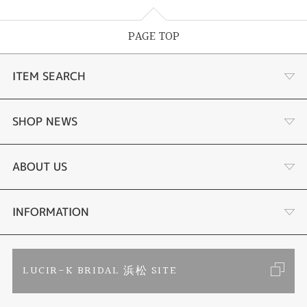
PAGE TOP
ITEM SEARCH
あこや真珠
SHOP NEWS
黒蝶真珠
個性溢れる色石の魅力
ABOUT US
時計
YouTube ルシルケイチャンネル
店舗情報・会社概要
INFORMATION
色石
ブライダルリングサイト
求人情報
ご来店予約
LUCIR-K BRIDAL 浜松 SITE
ジュエリーリフォーム
ブランドリスト
お客様の声
カタログ請求