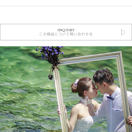
カテゴリ
リフォームネックレス 婚約指輪
INQUIRY
この商品について問い合わせる
紹介文
My Precious Diamond【Entourage】アントラージュ
婚約ネックレスとしても人気なダイヤモンドネックレス。ダイヤモンドの周
りをダイヤモンドで囲った華やかなデザイン。
※チェーン代金は含まない金額になります。