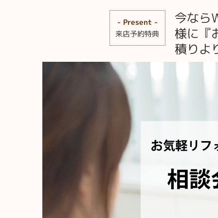
今なら
- Present -
様に『
来店予約特典
積りより