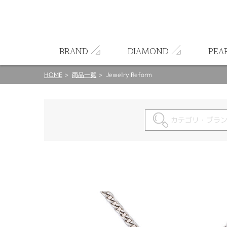
ート
BRAND
DIAMOND
PEA
HOME
商品一覧
Jewelry Reform