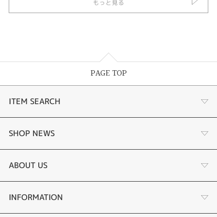
もっと見る
PAGE TOP
ITEM SEARCH
あこや真珠
SHOP NEWS
黒蝶真珠
個性溢れる色石の魅力
ABOUT US
時計
YouTube ルシルケイチャンネル
店舗情報・会社概要
INFORMATION