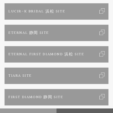
色石
ブライダルリングサイト
求人情報
ご来店予約
LUCIR-K BRIDAL 浜松 SITE
ジュエリーリフォーム
ブランドリスト
お客様の声
カタログ請求
ETERNAL 静岡 SITE
婚約指輪
フェア情報
お問い合わせ
よくあるご質問
結婚指輪
ペンを拾うお姉さん
特定商取引に関する表記
ETERNAL FIRST DIAMOND 浜松 SITE
Savon de Bijoux
プライバシーポリシー
TIARA SITE
Savon de Bijoux化粧石鹸
FIRST DIAMOND 静岡 SITE
Loose stone Search