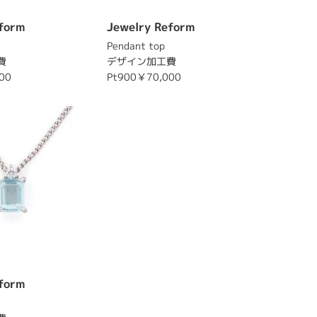
form
Jewelry Reform
Pendant top
費
デザイン加工費
00
Pt900￥70,000
form