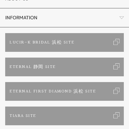
時計
YouTube ルシルケイチャンネル
店舗情報・会社概要
INFORMATION
色石
ブライダルリングサイト
求人情報
ご来店予約
LUCIR-K BRIDAL 浜松 SITE
ジュエリーリフォーム
ブランドリスト
お客様の声
カタログ請求
ETERNAL 静岡 SITE
婚約指輪
フェア情報
お問い合わせ
よくあるご質問
結婚指輪
ペンを拾うお姉さん
特定商取引に関する表記
ETERNAL FIRST DIAMOND 浜松 SITE
Savon de Bijoux
プライバシーポリシー
TIARA SITE
Savon de Bijoux化粧石鹸