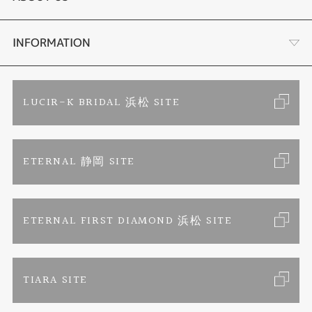
時計
YouTube ルシルケイチャンネル
店舗情報・会社概要
INFORMATION
色石
ブライダルリングサイト
求人情報
ご来店予約
LUCIR-K BRIDAL 浜松 SITE
ジュエリーリフォーム
ブランドリスト
お客様の声
カタログ請求
ETERNAL 静岡 SITE
婚約指輪
フェア情報
お問い合わせ
よくあるご質問
結婚指輪
ペンを拾うお姉さん
特定商取引に関する表記
ETERNAL FIRST DIAMOND 浜松 SITE
Savon de Bijoux
プライバシーポリシー
TIARA SITE
Savon de Bijoux化粧石鹸