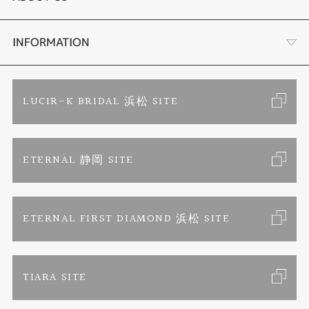
時計
YouTube ルシルケイチャンネル
店舗情報・会社概要
INFORMATION
色石
ブライダルリングサイト
求人情報
ご来店予約
LUCIR-K BRIDAL 浜松 SITE
ジュエリーリフォーム
ブランドリスト
お客様の声
カタログ請求
ETERNAL 静岡 SITE
婚約指輪
フェア情報
お問い合わせ
よくあるご質問
結婚指輪
ペンを拾うお姉さん
特定商取引に関する表記
ETERNAL FIRST DIAMOND 浜松 SITE
Savon de Bijoux
プライバシーポリシー
TIARA SITE
Savon de Bijoux化粧石鹸