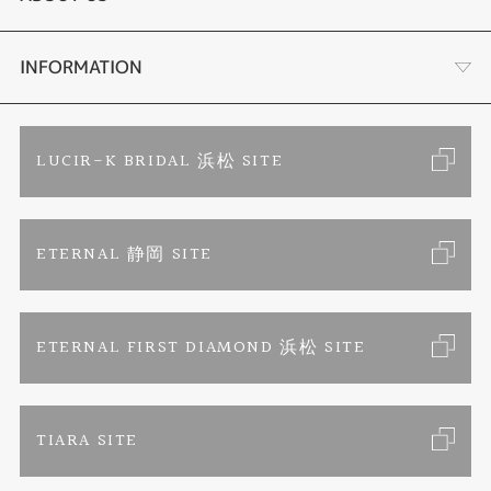
時計
YouTube ルシルケイチャンネル
店舗情報・会社概要
INFORMATION
色石
ブライダルリングサイト
求人情報
ご来店予約
LUCIR-K BRIDAL 浜松 SITE
ジュエリーリフォーム
ブランドリスト
お客様の声
カタログ請求
ETERNAL 静岡 SITE
婚約指輪
フェア情報
お問い合わせ
よくあるご質問
結婚指輪
ペンを拾うお姉さん
特定商取引に関する表記
ETERNAL FIRST DIAMOND 浜松 SITE
Savon de Bijoux
プライバシーポリシー
TIARA SITE
Savon de Bijoux化粧石鹸