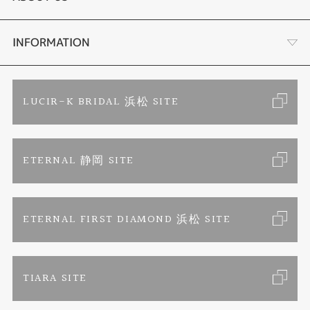
時計
YouTube ルシルケイチャンネル
店舗情報・会社概要
INFORMATION
色石
ブライダルリングサイト
求人情報
ご来店予約
LUCIR-K BRIDAL 浜松 SITE
ジュエリーリフォーム
ブランドリスト
お客様の声
カタログ請求
ETERNAL 静岡 SITE
婚約指輪
フェア情報
お問い合わせ
よくあるご質問
結婚指輪
ペンを拾うお姉さん
特定商取引に関する表記
ETERNAL FIRST DIAMOND 浜松 SITE
Savon de Bijoux
プライバシーポリシー
TIARA SITE
Savon de Bijoux化粧石鹸