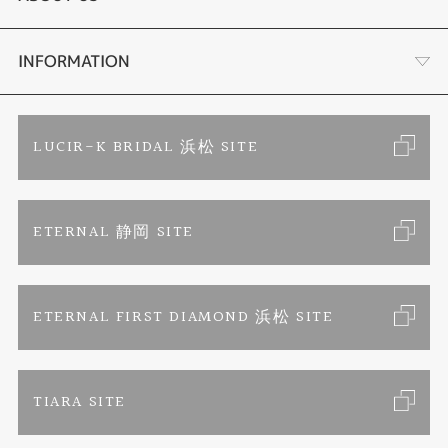
時計
YouTube ルシルケイチャンネル
店舗情報・会社概要
INFORMATION
色石
ブライダルリングサイト
求人情報
ご来店予約
LUCIR-K BRIDAL 浜松 SITE
ジュエリーリフォーム
ブランドリスト
お客様の声
カタログ請求
ETERNAL 静岡 SITE
婚約指輪
フェア情報
お問い合わせ
よくあるご質問
結婚指輪
ペンを拾うお姉さん
特定商取引に関する表記
ETERNAL FIRST DIAMOND 浜松 SITE
Savon de Bijoux
プライバシーポリシー
TIARA SITE
Savon de Bijoux化粧石鹸