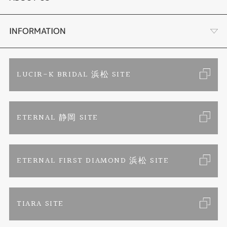
時計
YouTube ルシルケイチャンネル
店舗情報・会社概要
INFORMATION
色石
ブライダルリングサイト
求人情報
ご来店予約
LUCIR-K BRIDAL 浜松 SITE
ジュエリーリフォーム
ブランドリスト
お客様の声
カタログ請求
ETERNAL 静岡 SITE
婚約指輪
フェア情報
お問い合わせ
よくあるご質問
結婚指輪
ペンを拾うお姉さん
特定商取引に関する表記
ETERNAL FIRST DIAMOND 浜松 SITE
Savon de Bijoux
プライバシーポリシー
TIARA SITE
Savon de Bijoux化粧石鹸