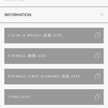
時計
YouTube ルシルケイチャンネル
店舗情報・会社概要
INFORMATION
色石
ブライダルリングサイト
求人情報
ご来店予約
LUCIR-K BRIDAL 浜松 SITE
ジュエリーリフォーム
ブランドリスト
お客様の声
カタログ請求
ETERNAL 静岡 SITE
婚約指輪
フェア情報
お問い合わせ
よくあるご質問
結婚指輪
ペンを拾うお姉さん
特定商取引に関する表記
ETERNAL FIRST DIAMOND 浜松 SITE
Savon de Bijoux
プライバシーポリシー
TIARA SITE
Savon de Bijoux化粧石鹸