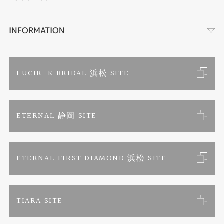
時計
YouTube ルシルケイチャンネル
店舗情報・会社概要
INFORMATION
色石
ブライダルリングサイト
求人情報
ご来店予約
LUCIR-K BRIDAL 浜松 SITE
ジュエリーリフォーム
ブランドリスト
お客様の声
カタログ請求
ETERNAL 静岡 SITE
婚約指輪
フェア情報
お問い合わせ
よくあるご質問
結婚指輪
ペンを拾うお姉さん
特定商取引に関する表記
ETERNAL FIRST DIAMOND 浜松 SITE
Savon de Bijoux
プライバシーポリシー
TIARA SITE
Savon de Bijoux化粧石鹸