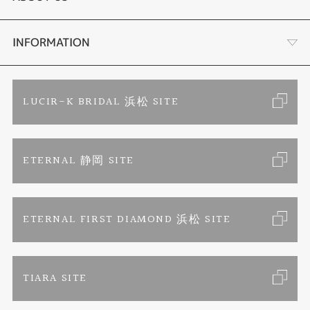
時計
YouTube ルシルケイチャンネル
店舗情報・会社概要
INFORMATION
色石
ブライダルリングサイト
求人情報
ご来店予約
LUCIR-K BRIDAL 浜松 SITE
ジュエリーリフォーム
ブランドリスト
お客様の声
カタログ請求
ETERNAL 静岡 SITE
婚約指輪
フェア情報
お問い合わせ
よくあるご質問
結婚指輪
ペンを拾うお姉さん
特定商取引に関する表記
ETERNAL FIRST DIAMOND 浜松 SITE
Savon de Bijoux
プライバシーポリシー
TIARA SITE
Savon de Bijoux化粧石鹸