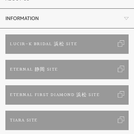
時計
YouTube ルシルケイチャンネル
店舗情報・会社概要
INFORMATION
色石
ブライダルリングサイト
求人情報
ご来店予約
LUCIR-K BRIDAL 浜松 SITE
ジュエリーリフォーム
ブランドリスト
お客様の声
カタログ請求
ETERNAL 静岡 SITE
婚約指輪
フェア情報
お問い合わせ
よくあるご質問
結婚指輪
ペンを拾うお姉さん
特定商取引に関する表記
ETERNAL FIRST DIAMOND 浜松 SITE
Savon de Bijoux
プライバシーポリシー
TIARA SITE
Savon de Bijoux化粧石鹸