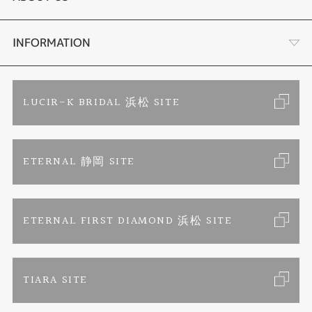
時計
YouTube ルシルケイチャンネル
店舗情報・会社概要
INFORMATION
色石
ブライダルリングサイト
求人情報
ご来店予約
LUCIR-K BRIDAL 浜松 SITE
ジュエリーリフォーム
ブランドリスト
お客様の声
カタログ請求
ETERNAL 静岡 SITE
婚約指輪
フェア情報
お問い合わせ
よくあるご質問
結婚指輪
ペンを拾うお姉さん
特定商取引に関する表記
ETERNAL FIRST DIAMOND 浜松 SITE
Savon de Bijoux
プライバシーポリシー
TIARA SITE
Savon de Bijoux化粧石鹸