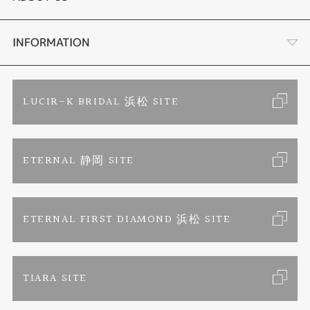
時計
YouTube ルシルケイチャンネル
店舗情報・会社概要
INFORMATION
色石
ブライダルリングサイト
求人情報
ご来店予約
LUCIR-K BRIDAL 浜松 SITE
ジュエリーリフォーム
ブランドリスト
お客様の声
カタログ請求
ETERNAL 静岡 SITE
婚約指輪
フェア情報
お問い合わせ
よくあるご質問
結婚指輪
ペンを拾うお姉さん
特定商取引に関する表記
ETERNAL FIRST DIAMOND 浜松 SITE
Savon de Bijoux
プライバシーポリシー
TIARA SITE
Savon de Bijoux化粧石鹸