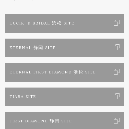
色石
ブライダルリングサイト
求人情報
ご来店予約
LUCIR-K BRIDAL 浜松 SITE
ジュエリーリフォーム
ブランドリスト
お客様の声
カタログ請求
ETERNAL 静岡 SITE
婚約指輪
フェア情報
お問い合わせ
よくあるご質問
結婚指輪
ペンを拾うお姉さん
特定商取引に関する表記
ETERNAL FIRST DIAMOND 浜松 SITE
Savon de Bijoux
プライバシーポリシー
TIARA SITE
Savon de Bijoux化粧石鹸
FIRST DIAMOND 静岡 SITE
Loose stone Search