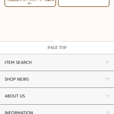
休）
PAGE TOP
ITEM SEARCH
あこや真珠
SHOP NEWS
黒蝶真珠
個性溢れる色石の魅力
ABOUT US
時計
YouTube ルシルケイチャンネル
店舗情報・会社概要
INFORMATION