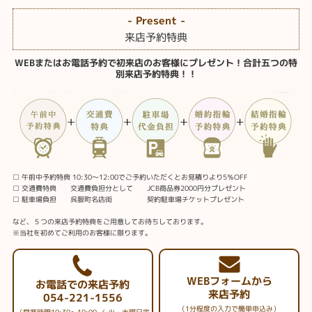
- Present -
来店予約特典
WEBまたはお電話予約で初来店のお客様にプレゼント！合計五つの特
別来店予約特典！！
□ 午前中予約特典 10:30～12:00でご予約いただくとお見積りより5％OFF
□ 交通費特典 交通費負担分として JCB商品券2000円分プレゼント
□ 駐車場負担 呉服町名店街 契約駐車場チケットプレゼント
など、５つの来店予約特典をご用意してお待ちしております。
※当社を初めてご利用のお客様に限ります。
WEBフォームから
お電話での来店予約
来店予約
054-221-1556
（1分程度の入力で簡単申込み）
（営業時間10:30～19:00 ／ 火・水曜日定