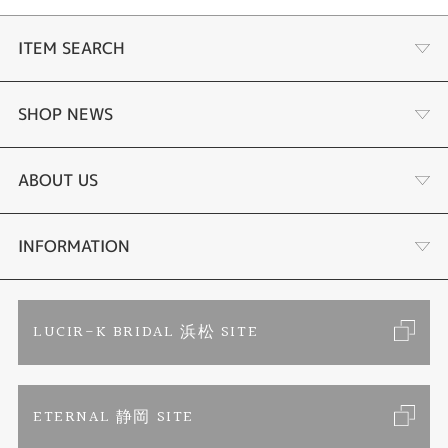
ITEM SEARCH
あこや真珠
SHOP NEWS
黒蝶真珠
個性溢れる色石の魅力
ABOUT US
時計
YouTube ルシルケイチャンネル
店舗情報・会社概要
INFORMATION
色石
ブライダルリングサイト
求人情報
ご来店予約
LUCIR-K BRIDAL 浜松 SITE
ジュエリーリフォーム
ブランドリスト
お客様の声
カタログ請求
ETERNAL 静岡 SITE
婚約指輪
フェア情報
お問い合わせ
よくあるご質問