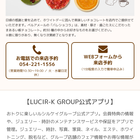
日頃の感謝と愛を込めて、ホワイトデーに因んで美味しいチョコレートを店内でご提供せて
いただきます。ベルアメールの「パレショコラ」は、素材・厚さ・歯ごたえにこだわった
まあるい板チョコレート。約30 種の中からお好きなものをお選びください。
※数に限りがあり、無くなり次第終了となります。
WEBフォームから
お電話での来店予約
来店予約
054-221-1556
（1分程度の入力で簡単申込み）
（営業時間10:30～19:00 ／ 火・水曜日定
休）
【LUCIR-K GROUP公式アプリ】
おトクに楽しいルシルケイグループ公式アプリ。会員特典の情報
や、ジュエリー・時計のメンテナンスサービスや保証をアプリで
管理。ジュエリー、時計、写真、家具、ネイル、エステ、ホワイ
トニング、脱毛など、グループ店舗のフェア情報やお得な情報が