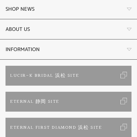
あこや真珠
SHOP NEWS
黒蝶真珠
個性溢れる色石の魅力
ABOUT US
時計
YouTube ルシルケイチャンネル
店舗情報・会社概要
INFORMATION
色石
ブライダルリングサイト
求人情報
ご来店予約
LUCIR-K BRIDAL 浜松 SITE
ジュエリーリフォーム
ブランドリスト
お客様の声
カタログ請求
ETERNAL 静岡 SITE
婚約指輪
フェア情報
お問い合わせ
よくあるご質問
結婚指輪
ペンを拾うお姉さん
特定商取引に関する表記
ETERNAL FIRST DIAMOND 浜松 SITE